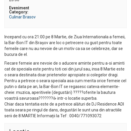
Eveniment
Category:
Culinar Brasov
Incepand cu ora 21:00 pe 8 Martie, de Ziua Internationala a femeii,
la Bar-Bon IT din Brașov are loc o petrecere cu gust pentru toate
femeile care nu au nevoie de un motiv ca sa se celebreze, dar se
bucura de el.
Fiecare femeie are nevoie de o aducere aminte pentru a-si aminti
cat de speciala este pentru toti cei din jurul sau, insa 8 Martie este
o seara destinata doar prietenelor apropiate si colegelor dragi.
Pentru a petrece o seara speciala asa cum merita orice femeie cel
putin o data pe an, la Bar-Bon IT se regasesc cateva elemente-
cheie: muzica, aperitivele (degustări) ?????oferite la bautura
voastră savuroasa???????☕ intr-o locatie superba.
Chiar daca tentatia este de a petrece alături de DJ Residence ADI
toata seara pe ringul de dans, degustări le sunt una din atractiile
serii de 8 MARTIE Informații la Tef : 0040/771093072